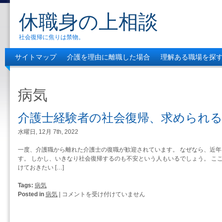
休職身の上相談
社会復帰に焦りは禁物。
サイトマップ
介護を理由に離職した場合
理解ある職場を探
休職の後のスムーズな社会復帰とは
介護士経験者の社会復帰、
病気
介護士経験者の社会復帰、求められ
水曜日, 12月 7th, 2022
一度、介護職から離れた介護士の復職が歓迎されています。 なぜなら、近
す。 しかし、いきなり社会復帰するのも不安という人もいるでしょう。 こ
けておきたい […]
Tags:
病気
介
Posted in
病気
|
コメントを受け付けていません
護
士
経