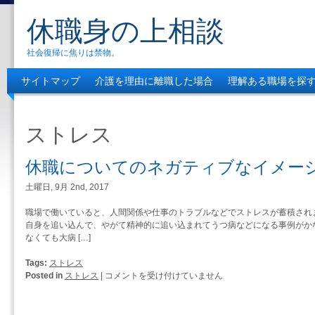
休職身の上相談
社会復帰に焦りは禁物。
サイトマップ
介護を理由に離職した場合
理解ある職場を探
休職の後のスムーズな社会復帰とは
介護士経験者の社会復帰、
ストレス
休職についてのネガティブなイメー
土曜日, 9月 2nd, 2017
職場で働いていると、人間関係や仕事のトラブルなどでストレスが蓄積され
自身を追い込んで、やがて精神的に追い込まれてうつ病などになる事例がか
なくても大病 […]
Tags:
ストレス
休
Posted in
ストレス
|
コメントを受け付けていません
職
に
つ